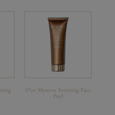
ening
D’or Mystere Foaming Face
Peel