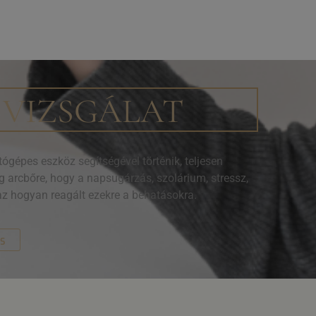
 VIZSGÁLAT
gépes eszköz segítségével történik, teljesen
 arcbőre, hogy a napsugárzás, szolárium, stressz,
az hogyan reagált ezekre a behatásokra.
ás