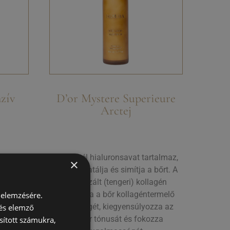
zív
D’or Mystere Superieure
Arctej
tevői –
Az arcgél hialuronsavat tartalmaz,
×
jobaolaj,
mely hidratálja és simítja a bőrt. A
ndula,
hidrolizált (tengeri) kollagén
kivonat,
stimulálja a bőr kollagéntermelő
 elemzésére.
amin és
képességét, kiegyensúlyozza az
 és elemző
tálják a
arcbőr tónusát és fokozza
sított számukra,