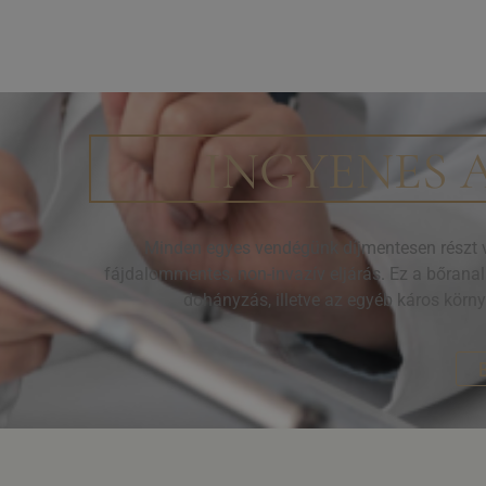
INGYENES 
Minden egyes vendégünk díjmentesen részt ve
fájdalommentes, non-invazív eljárás. Ez a bőrana
dohányzás, illetve az egyéb káros körn
B