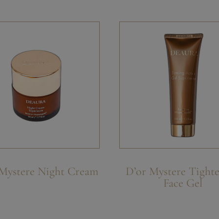
 Mystere Night Cream
D’or Mystere Tight
Face Gel