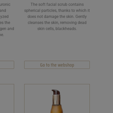
uronic
The soft facial scrub contains
 and
spherical particles, thanks to which it
lyzed
does not damage the skin. Gently
es the
cleanses the skin, removing dead
lagen and
skin cells, blackheads.
ne.
Go to the webshop