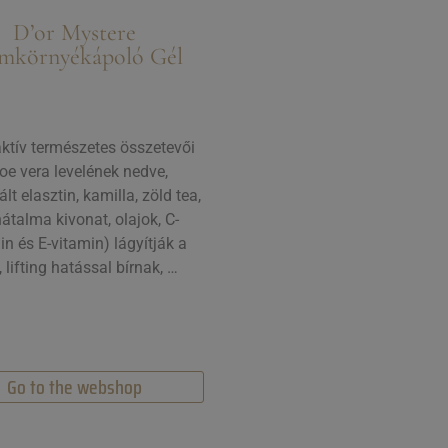
D’or Mystere
mkörnyékápoló Gél
aktív természetes összetevői
loe vera levelének nedve,
ált elasztin, kamilla, zöld tea,
átalma kivonat, olajok, C-
in és E-vitamin) lágyítják a
, lifting hatással bírnak, …
Go to the webshop