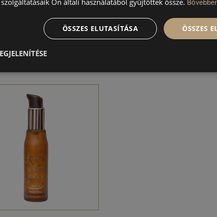
n Protection Factor 15), …
bőrt ,…
szolgáltatásaik Ön általi használatából gyűjtöttek össze.
Bővebbe
ÖSSZES ELUTASÍTÁSA
ÖSSZES 
Go to the webshop
Go to the webshop
EGJELENÍTÉSE