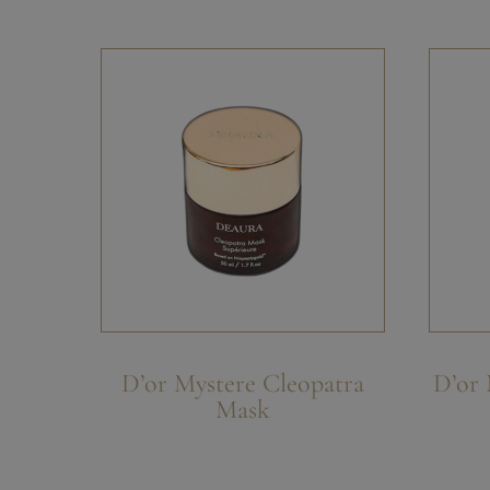
D’or Mystere Cleopatra
D’or
Mask