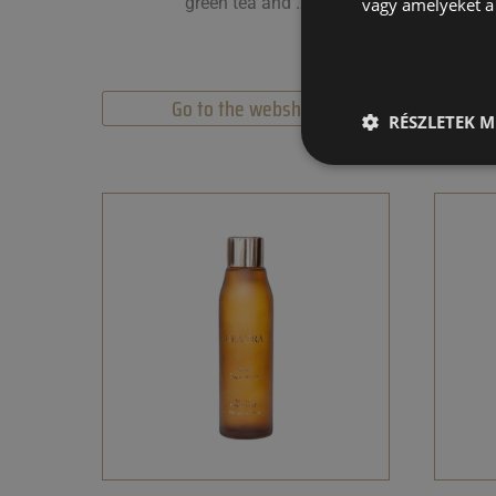
green tea and …
(Su
vagy amelyeket a 
Go to the webshop
RÉSZLETEK M