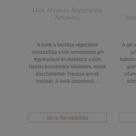
D’or Mystere Superieure
Arctonic
Sze
A tonik a tisztítás végeztével
A gél 
visszaállítja a bőr természetes pH
(a
egyensúlyát és előkészíti a bőrt
hidroliz
tápláló készítmény felvitelére, minek
grán
köszönhetően fokozza annak
vitam
hatását. A tonik összetevői …
bőrt
Go to the webshop