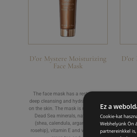
D’or Mystere Moisturizing
D’or 
Face Mask
The face mask has a restorative,
A kr
deep cleansing and hydrating effect
optimáli
Ez a webolda
on the skin. The mask is made up of
folyam
Dead Sea minerals, natural oils
zajl
Cookie-kat haszná
(shea, calendula, argan, jojoba,
megfe
Webhelyünk Ön ál
rosehip), vitamin E and vitamin B5,
napsugá
partnereinkkel is