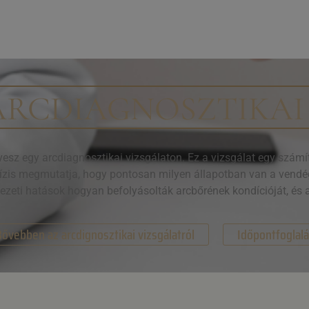
ARCDIAGNOSZTIKAI
sz egy arcdiagnosztikai vizsgálaton. Ez a vizsgálat egy számító
lízis megmutatja, hogy pontosan milyen állapotban van a vendég
yezeti hatások hogyan befolyásolták arcbőrének kondícióját, és 
ővebben az arcdignosztikai vizsgálatról
Időpontfoglal