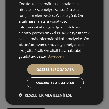
Cookie-kat használunk a tartalom, a
I consent to Spandora contacting me via the contact
hirdetések személyre szabására és a
details I have provided. For more details, please see
forgalom elemzésére. Webhelyünk Ön
our
Privacy Policy
.
általi használatára vonatkozó
Yes, I would like to receive exclusive offers,
információkat megosztjuk hirdetési és
discounts, and the latest news! (You can unsubscribe
elemző partnereinkkel is, akik egyesíthetik
from the newsletter at any time.)
azokat más információkkal, amelyeket Ön
biztosított számukra, vagy amelyeket a
Send
szolgáltatásaik Ön általi használatából
gyűjtöttek össze.
Bővebben
Our address:
ÖSSZES ELFOGADÁSA
Buda Entertainment & Gastro House
ÖSSZES ELUTASÍTÁSA
1036 Budapest, Bécsi út 38-44, 1st floor
RÉSZLETEK MEGJELENÍTÉSE