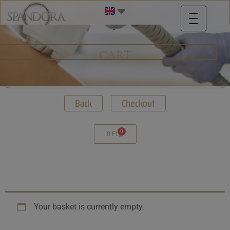
CART
Back
Checkout
0
0
Ft
Your basket is currently empty.