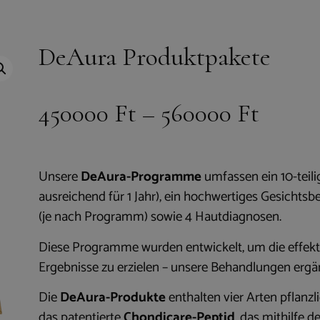
DeAura Produktpakete
450000
Ft
–
560000
Ft
Unsere
DeAura-Programme
umfassen ein 10-teil
ausreichend für 1 Jahr), ein hochwertiges Gesicht
(je nach Programm) sowie 4 Hautdiagnosen.
Diese Programme wurden entwickelt, um die effek
Ergebnisse zu erzielen – unsere Behandlungen ergä
Die
DeAura-Produkte
enthalten vier Arten pflan
das patentierte
Chondicare-Peptid
, das mithilfe 