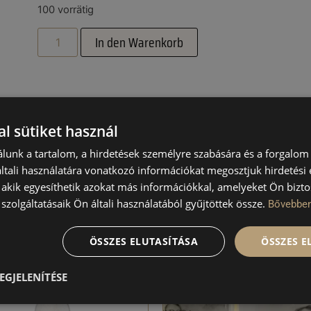
100 vorrätig
In den Warenkorb
l sütiket használ
DUKTE
lunk a tartalom, a hirdetések személyre szabására és a forgalom
tali használatára vonatkozó információkat megosztjuk hirdetési
, akik egyesíthetik azokat más információkkal, amelyeket Ön bizto
szolgáltatásaik Ön általi használatából gyűjtöttek össze.
Bővebbe
ÖSSZES ELUTASÍTÁSA
ÖSSZES 
EGJELENÍTÉSE