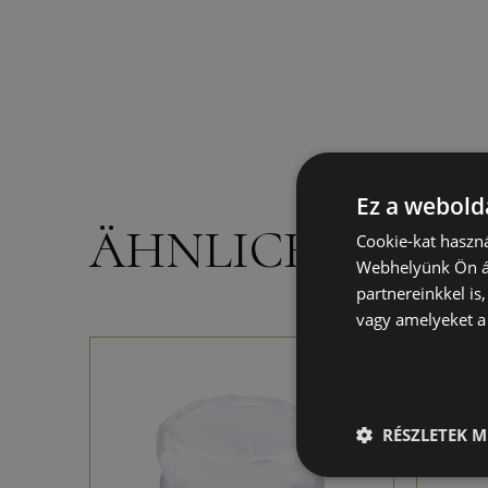
Ez a webolda
ÄHNLICHE PRO
Cookie-kat haszná
Webhelyünk Ön ál
partnereinkkel is
vagy amelyeket a 
RÉSZLETEK M