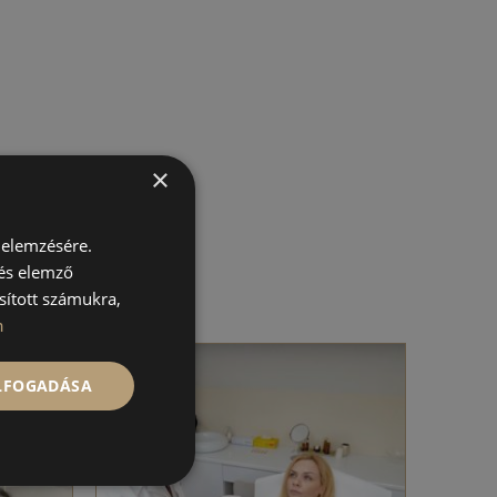
×
 elemzésére.
 és elemző
sított számukra,
n
ELFOGADÁSA