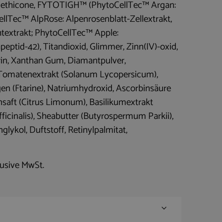
lomethicone, FYTOTIGH™ (PhytoCellTec™ Argan:
ellTec™ AlpRose: Alpenrosenblatt-Zellextrakt,
htextrakt; PhytoCellTec™ Apple:
eptid-42), Titandioxid, Glimmer, Zinn(IV)-oxid,
erin, Xanthan Gum, Diamantpulver,
 Tomatenextrakt (Solanum Lycopersicum),
gen (Ftarine), Natriumhydroxid, Ascorbinsäure
nensaft (Citrus Limonum), Basilikumextrakt
icinalis), Sheabutter (Butyrospermum Parkii),
glykol, Duftstoff, Retinylpalmitat,
lusive MwSt.