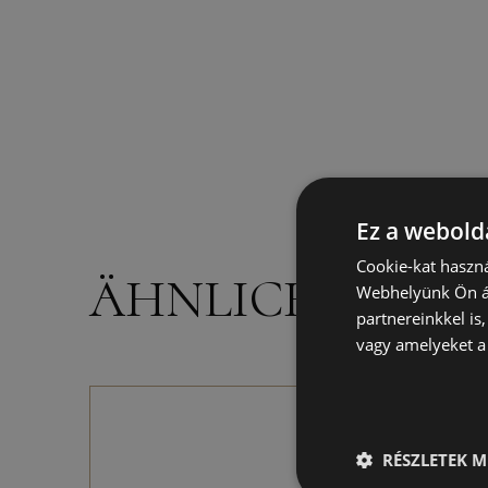
Ez a webolda
Cookie-kat haszná
ÄHNLICHE PRO
Webhelyünk Ön ál
partnereinkkel is
vagy amelyeket a 
RÉSZLETEK M