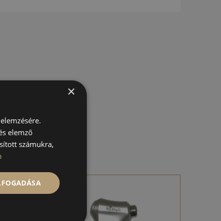
×
 elemzésére.
 és elemző
sított számukra,
n
ELFOGADÁSA