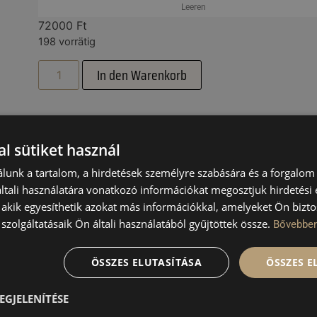
Leeren
72000
Ft
198 vorrätig
In den Warenkorb
l sütiket használ
lunk a tartalom, a hirdetések személyre szabására és a forgalom
DUKTE
tali használatára vonatkozó információkat megosztjuk hirdetési
, akik egyesíthetik azokat más információkkal, amelyeket Ön bizto
szolgáltatásaik Ön általi használatából gyűjtöttek össze.
Bővebbe
ÖSSZES ELUTASÍTÁSA
ÖSSZES 
EGJELENÍTÉSE