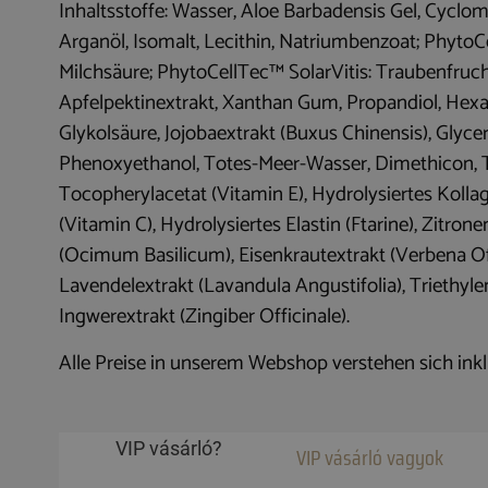
Inhaltsstoffe: Wasser, Aloe Barbadensis Gel, Cyc
Arganöl, Isomalt, Lecithin, Natriumbenzoat; PhytoC
Milchsäure; PhytoCellTec™ SolarVitis: Traubenfruc
Apfelpektinextrakt, Xanthan Gum, Propandiol, Hexap
Glykolsäure, Jojobaextrakt (Buxus Chinensis), Glyc
Phenoxyethanol, Totes-Meer-Wasser, Dimethicon,
Tocopherylacetat (Vitamin E), Hydrolysiertes Kolla
(Vitamin C), Hydrolysiertes Elastin (Ftarine), Zitro
(Ocimum Basilicum), Eisenkrautextrakt (Verbena Off
Lavendelextrakt (Lavandula Angustifolia), Triethylen
Ingwerextrakt (Zingiber Officinale).
Alle Preise in unserem Webshop verstehen sich ink
VIP vásárló?