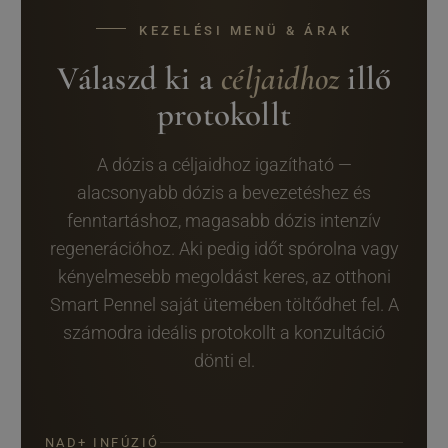
KEZELÉSI MENÜ & ÁRAK
Válaszd ki a
céljaidhoz
illő
protokollt
A dózis a céljaidhoz igazítható —
alacsonyabb dózis a bevezetéshez és
fenntartáshoz, magasabb dózis intenzív
regenerációhoz. Aki pedig időt spórolna vagy
kényelmesebb megoldást keres, az otthoni
Smart Pennel saját ütemében töltődhet fel. A
számodra ideális protokollt a konzultáció
dönti el.
NAD+ INFÚZIÓ