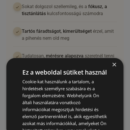
Sokat dolgozol szellemileg, és a
fókusz, a
tisztánlátás
kulcsfontosságú számodra
Tartós fáradtságot, kimerültséget
érzel, amit
a pihenés nem old meg
Tudatosan,
mérésre alapozva
szeretnél tenni
×
az egészségedért
Ez a weboldal sütiket használ
Támogatnád a szervezeted
regenerációját és
Cookie-kat használunk a tartalom, a
a fiatalság
megőrzését
hirdetések személyre szabására és a
forgalom elemzésére. Webhelyünk Ön
általi használatára vonatkozó
Sokat
sportolsz,
és a teljesítményt, a gyors
információkat megosztjuk hirdetési és
regenerációt támogatnád
elemző partnereinkkel is, akik egyesíthetik
azokat más információkkal, amelyeket Ön
Eleged van a találgatásból, és
valós, orvosilag