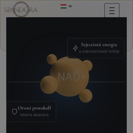
Sejtszintű energia
a szervezet belső töltője
Orvosi protokoll
laborra alapozva