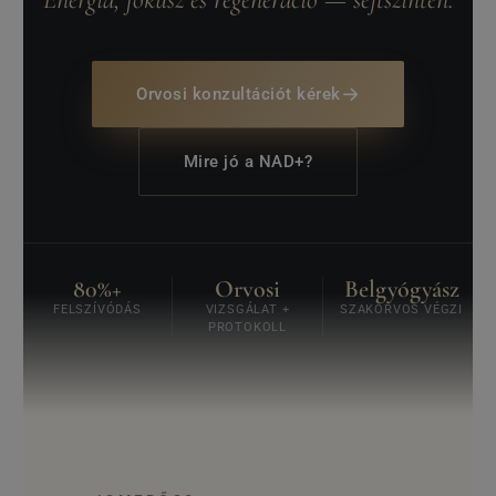
→
Orvosi konzultációt kérek
Mire jó a NAD+?
80%+
Orvosi
Belgyógyász
FELSZÍVÓDÁS
VIZSGÁLAT +
SZAKORVOS VÉGZI
PROTOKOLL