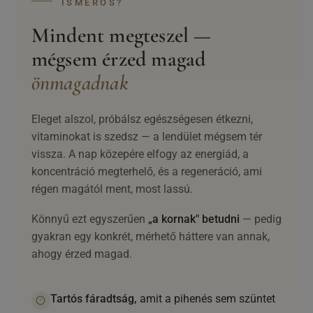
ISMERŐS?
Mindent megteszel —
mégsem érzed magad
önmagadnak
Eleget alszol, próbálsz egészségesen étkezni,
vitaminokat is szedsz — a lendület mégsem tér
vissza. A nap közepére elfogy az energiád, a
koncentráció megterhelő, és a regeneráció, ami
régen magától ment, most lassú.
Könnyű ezt egyszerűen
„a kornak" betudni
— pedig
gyakran egy konkrét, mérhető háttere van annak,
ahogy érzed magad.
Tartós fáradtság,
amit a pihenés sem szüntet