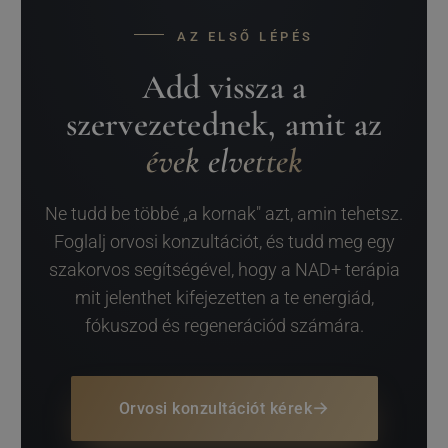
AZ ELSŐ LÉPÉS
Add vissza a
szervezetednek, amit az
évek elvettek
Ne tudd be többé „a kornak" azt, amin tehetsz.
Foglalj orvosi konzultációt, és tudd meg egy
szakorvos segítségével, hogy a NAD+ terápia
mit jelenthet kifejezetten a te energiád,
fókuszod és regenerációd számára.
→
Orvosi konzultációt kérek