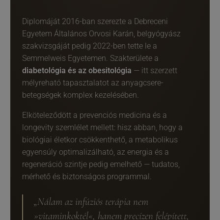
Diplomáját 2016-ban szerezte a Debreceni
Egyetem Általános Orvosi Karán, belgyógyász
szakvizsgáját pedig 2022-ben tette le a
Semmelweis Egyetemen. Szakterülete a
diabetológia és az obesitológia
— itt szerzett
mélyreható tapasztalatot az anyagcsere-
betegségek komplex kezelésében.
Elköteleződött a prevenciós medicina és a
longevity szemlélet mellett: hisz abban, hogy a
biológiai életkor csökkenthető, a metabolikus
egyensúly optimalizálható, az energia és a
regeneráció szintje pedig emelhető — tudatos,
mérhető és biztonságos programmal.
„Nálam az infúziós terápia nem
»vitaminkoktél«, hanem precízen felépített,