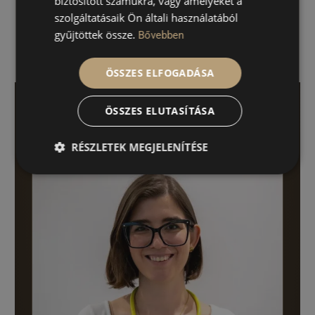
biztosított számukra, vagy amelyeket a
felügyelt
megoldást keresel
szolgáltatásaik Ön általi használatából
gyűjtöttek össze.
Bővebben
ÖSSZES ELFOGADÁSA
ÖSSZES ELUTASÍTÁSA
RÉSZLETEK MEGJELENÍTÉSE