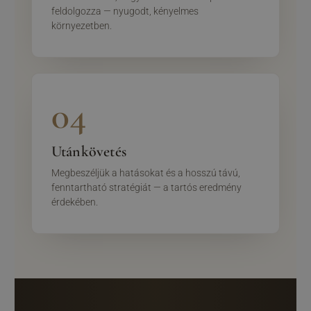
feldolgozza — nyugodt, kényelmes
környezetben.
04
Utánkövetés
Megbeszéljük a hatásokat és a hosszú távú,
fenntartható stratégiát — a tartós eredmény
érdekében.