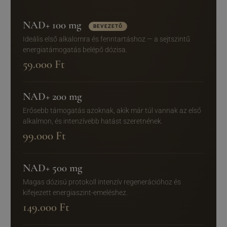
NAD+ 100 mg
BEVEZETŐ
Ideális első alkalomra és fenntartáshoz — a sejtszintű
energiatámogatás belépő dózisa.
59.000 Ft
NAD+ 200 mg
Erősebb támogatás azoknak, akik már túl vannak az első
alkalmon, és intenzívebb hatást szeretnének.
99.000 Ft
NAD+ 500 mg
Magas dózisú protokoll intenzív regenerációhoz és
kifejezett energiaszint-emeléshez.
149.000 Ft