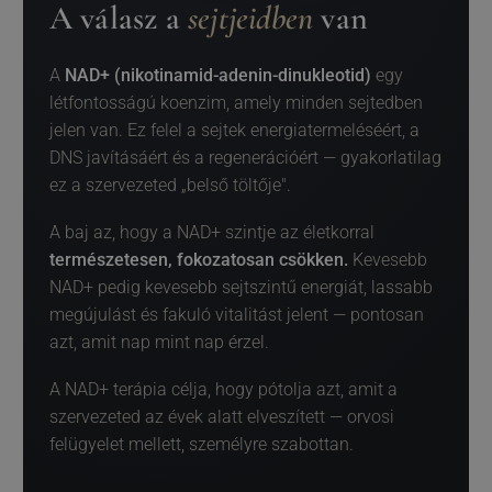
A válasz a
sejtjeidben
van
A
NAD+ (nikotinamid-adenin-dinukleotid)
egy
létfontosságú koenzim, amely minden sejtedben
jelen van. Ez felel a sejtek energiatermeléséért, a
DNS javításáért és a regenerációért — gyakorlatilag
ez a szervezeted „belső töltője".
A baj az, hogy a NAD+ szintje az életkorral
természetesen, fokozatosan csökken.
Kevesebb
NAD+ pedig kevesebb sejtszintű energiát, lassabb
megújulást és fakuló vitalitást jelent — pontosan
azt, amit nap mint nap érzel.
A NAD+ terápia célja, hogy pótolja azt, amit a
szervezeted az évek alatt elveszített — orvosi
felügyelet mellett, személyre szabottan.