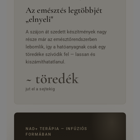
Az emésztés legtöbbjét
„elnyeli"
A szájon át szedett készítmények nagy
része már az emésztőrendszerben
lebomlik, így a hatóanyagnak csak egy
töredéke szívódik fel — lassan és
kiszámíthatatlanul.
~ töredék
jut el a sejtekig
NAD+ TERÁPIA — INFÚZIÓS
FORMÁBAN