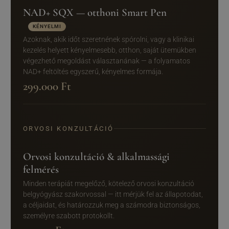
NAD+ SQX — otthoni Smart Pen
KÉNYELMI
Azoknak, akik időt szeretnének spórolni, vagy a klinikai
kezelés helyett kényelmesebb, otthon, saját ütemükben
végezhető megoldást választanának — a folyamatos
NAD+ feltöltés egyszerű, kényelmes formája.
299.000 Ft
ORVOSI KONZULTÁCIÓ
Orvosi konzultáció & alkalmassági
felmérés
Minden terápiát megelőző, kötelező orvosi konzultáció
belgyógyász szakorvossal — itt mérjük fel az állapotodat,
a céljaidat, és határozzuk meg a számodra biztonságos,
személyre szabott protokollt.