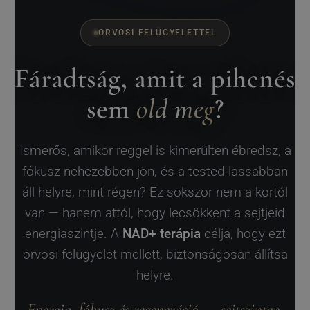
ORVOSI FELÜGYELETTEL
Fáradtság, amit a pihenés
sem
old meg
?
Ismerős, amikor reggel is kimerülten ébredsz, a
fókusz nehezebben jön, és a tested lassabban
áll helyre, mint régen? Ez sokszor nem a kortól
van — hanem attól, hogy lecsökkent a sejtjeid
energiaszintje. A
NAD+ terápia
célja, hogy ezt
orvosi felügyelet mellett, biztonságosan állítsa
helyre.
Energia, fókusz és regeneráció — sejtszinten.