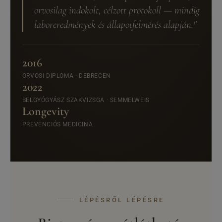
orvosilag indokolt, célzott protokoll — mindig
laboreredmények és állapotfelmérés alapján."
2016
ORVOSI DIPLOMA · DEBRECEN
2022
BELGYÓGYÁSZ SZAKVIZSGA · SEMMELWEIS
Longevity
PREVENCIÓS MEDICINA
LÉPÉSRŐL LÉPÉSRE