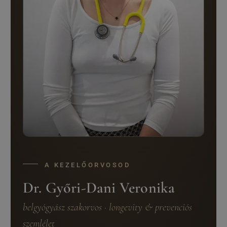
A KEZELŐORVOSOD
Dr. Győri-Dani Veronika
belgyógyász szakorvos · longevity & prevenciós
szemlélet