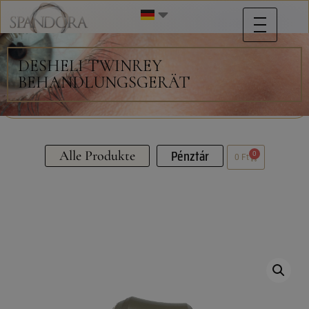
DESHELI TWINREY
BEHANDLUNGSGERÄT
Pénztár
Alle Produkte
0
0
Ft