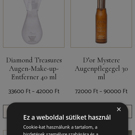
Diamond Treasures
D’or Mystere
Augen-Make-up-
Augenpflegegel 30
Entferner 40 ml
ml
33600
Ft
–
42000
Ft
72000
Ft
–
90000
Ft
×
Ausführung wählen
Ausführung wählen
Ez a weboldal sütiket használ
Cookie-kat használunk a tartalom, a
hirdetések személyre szabására és a