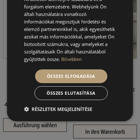
forgalom elemzésére. Webhelyünk Ön
általi használatára vonatkozó
információkat megosztjuk hirdetési és
elemző partnereinkkel is, akik egyesíthetik
azokat más információkkal, amelyeket Ön
biztosított számukra, vagy amelyeket a
szolgáltatásaik Ön általi használatából
gyűjtöttek össze.
Bővebben
DeAura
Spandora
ÖSSZES ELFOGADÁSA
Produktpakete
Körperbutter +
Körperpeeling Paket
ÖSSZES ELUTASÍTÁSA
(Natur)
450000
Ft
–
560000
Ft
42000
Ft
RÉSZLETEK MEGJELENÍTÉSE
Ausführung wählen
In den Warenkorb