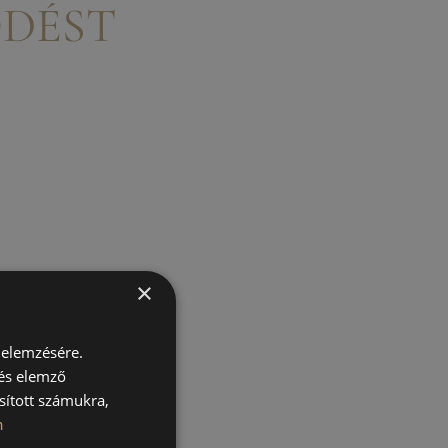
ŐDÉST
×
 elemzésére.
 és elemző
sított számukra,
n