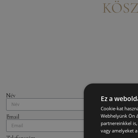
KÖSZ
Név
Ez a webolda
Cookie-kat haszná
Webhelyünk Ön ál
Email
partnereinkkel is
vagy amelyeket a 
Telefonszám