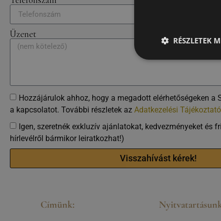
Üzenet
RÉSZLETEK M
Hozzájárulok ahhoz, hogy a megadott elérhetőségeken a 
a kapcsolatot. További részletek az
Adatkezelési Tájékoztat
Igen, szeretnék exkluzív ajánlatokat, kedvezményeket és fri
hírlevélről bármikor leiratkozhat!)
Visszahívást kérek!
Címünk:
Nyitvatartásunk