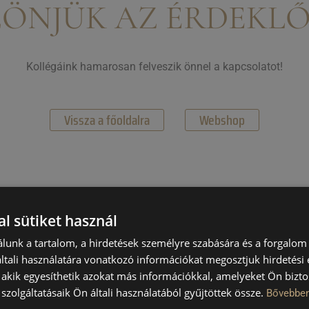
ÖNJÜK AZ ÉRDEKL
Kollégáink hamarosan felveszik önnel a kapcsolatot!
Vissza a főoldalra
Webshop
l sütiket használ
lunk a tartalom, a hirdetések személyre szabására és a forgalom
tali használatára vonatkozó információkat megosztjuk hirdetési
, akik egyesíthetik azokat más információkkal, amelyeket Ön bizto
szolgáltatásaik Ön általi használatából gyűjtöttek össze.
Bővebbe