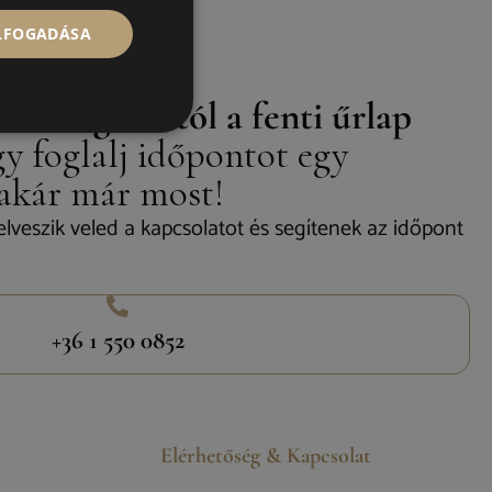
ELFOGADÁSA
t kollégáinktól a fenti űrlap
y foglalj időpontot egy
 akár már most!
elveszik veled a kapcsolatot és segítenek az időpont
+36 1 550 0852
Elérhetőség & Kapcsolat