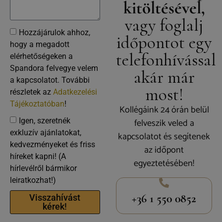
kitöltésével,
vagy foglalj
Hozzájárulok ahhoz,
időpontot egy
hogy a megadott
telefonhívással
elérhetőségeken a
Spandora felvegye velem
akár már
a kapcsolatot. További
most!
részletek az
Adatkezelési
Tájékoztatóban
!
Kollégáink 24 órán belül
felveszik veled a
Igen, szeretnék
exkluzív ajánlatokat,
kapcsolatot és segítenek
kedvezményeket és friss
az időpont
híreket kapni! (A
egyeztetésében!
hírlevélről bármikor
leiratkozhat!)
+36 1 550 0852
Visszahívást
kérek!