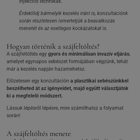
injekciós technikák.
Érdeklődj bármelyik kezelés iránt is, konzultációnk
során részletesen ismertetjük a beavatkozás
menetét és az esetleges kockázatokat is.
Hogyan történik a szájfeltöltés?
A szájfeltöltés egy
gyors és minimálisan invazív eljárás
,
amelyet egynapos sebészet formájában végzünk, tehát
már a kezelés napján hazamehetsz.
Előzetesen egy konzultáción
a plasztikai sebészünkkel
beszélheted át az igényeidet, majd együtt választjátok
ki a megfelelő módszert.
Lássuk lépésről lépésre, mire számíthatsz a folyamat
során!
A szájfeltöltés menete