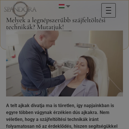
Melyek a legnépszerűbb szájfeltöltési
technikák? Mutatjuk!
A telt ajkak divatja ma is töretlen, így napjainkban is
egyre többen vágynak érzékien dús ajkakra. Nem
véletlen, hogy a szájfeltöltési technikák iránt
folyamatosan nő az érdeklődés, hiszen segítségükkel