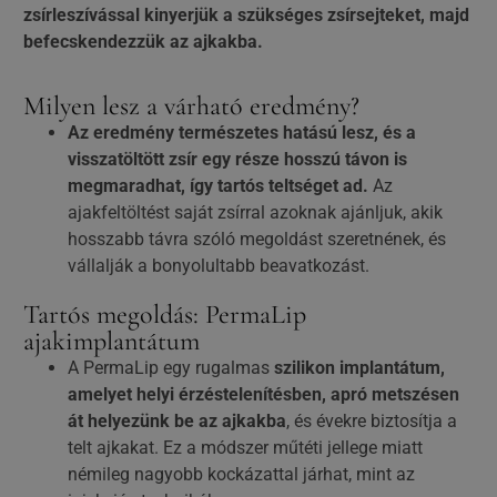
zsírleszívással kinyerjük a szükséges zsírsejteket, majd
befecskendezzük az ajkakba.
Milyen lesz a várható eredmény?
Az eredmény természetes hatású lesz, és a
visszatöltött zsír egy része hosszú távon is
megmaradhat, így tartós teltséget ad.
Az
ajakfeltöltést saját zsírral azoknak ajánljuk, akik
hosszabb távra szóló megoldást szeretnének, és
vállalják a bonyolultabb beavatkozást.
Tartós megoldás: PermaLip
ajakimplantátum
A PermaLip egy rugalmas
szilikon implantátum,
amelyet helyi érzéstelenítésben, apró metszésen
át helyezünk be az ajkakba
, és évekre biztosítja a
telt ajkakat. Ez a módszer műtéti jellege miatt
némileg nagyobb kockázattal járhat, mint az