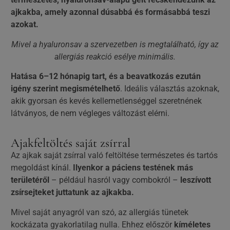
ajkakba, amely azonnal dúsabbá és formásabbá teszi
azokat.
Mivel a hyaluronsav a szervezetben is megtalálható, így az
allergiás reakció esélye minimális.
Hatása 6–12 hónapig tart, és a beavatkozás ezután
igény szerint megismételhető
. Ideális választás azoknak,
akik gyorsan és kevés kellemetlenséggel szeretnének
látványos, de nem végleges változást elérni.
Ajakfeltöltés saját zsírral
Az ajkak saját zsírral való feltöltése természetes és tartós
megoldást kínál.
Ilyenkor a páciens testének más
területéről
– például hasról vagy combokról –
leszívott
zsírsejteket juttatunk az ajkakba.
Mivel saját anyagról van szó, az allergiás tünetek
kockázata gyakorlatilag nulla. Ehhez először
kíméletes