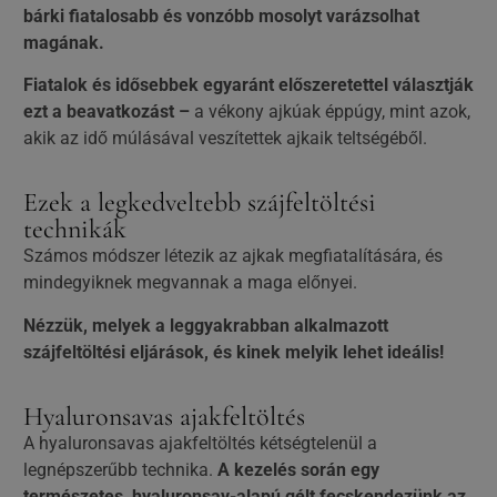
bárki fiatalosabb és vonzóbb mosolyt varázsolhat
magának.
Fiatalok és idősebbek egyaránt előszeretettel választják
ezt a beavatkozást –
a vékony ajkúak éppúgy, mint azok,
akik az idő múlásával veszítettek ajkaik teltségéből.
Ezek a legkedveltebb szájfeltöltési
technikák
Számos módszer létezik az ajkak megfiatalítására, és
mindegyiknek megvannak a maga előnyei.
Nézzük, melyek a leggyakrabban alkalmazott
szájfeltöltési eljárások, és kinek melyik lehet ideális!
Hyaluronsavas ajakfeltöltés
A hyaluronsavas ajakfeltöltés kétségtelenül a
legnépszerűbb technika.
A kezelés során egy
természetes, hyaluronsav-alapú gélt fecskendezünk az