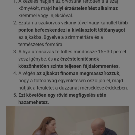
A kezelés napján az orvosunk fertőtleníti a száj
környékét, majd
helyi érzéstelenítést alkalmaz
krémmel vagy injekcióval.
Ezután a szakorvos vékony tűvel vagy kanüllel
több
ponton befecskendezi a kiválasztott töltőanyagot
az ajkakba, ügyelve a szimmetriára és a
természetes formára.
A hyaluronsavas feltöltés mindössze 15–30 percet
vesz igénybe, és
az érzéstelenítésnek
köszönhetően szinte teljesen fájdalommentes.
A végén
az ajkakat finoman megmasszírozzuk
,
hogy a töltőanyag egyenletesen oszoljon el, majd
hűtjük a területet a duzzanat mérséklése érdekében.
Ezt követően egy rövid megfigyelés után
hazamehetsz.