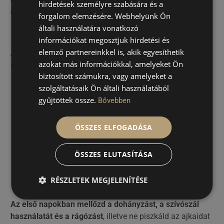
hirdetések személyre szabására és a
évekre szóló eredményt biztosít.
forgalom elemzésére. Webhelyünk Ön
általi használatára vonatkozó
Mire figyelj a szájfeltöltést követően?
információkat megosztjuk hirdetési és
elemző partnereinkkel is, akik egyesíthetik
A gyors és szövődménymentes gyógyulás érdekében az
azokat más információkkal, amelyeket Ön
alábbi tanácsainkra érdemes odafigyelned:
biztosított számukra, vagy amelyeket a
Alkalmazz hideg borogatást
a kezelt területen,
szolgáltatásaik Ön általi használatából
hogy csökkentsd a duzzanatot.
gyűjtöttek össze.
Bővebben
Aludj magasabb párnán az első éjszaka
, ezzel
mérsékelve a duzzanatot.
ÖSSZES ELFOGADÁSA
Kerüld az intenzív testmozgást és szaunázást,
szoláriumozást, valamint az erős napfényt is
ÖSSZES ELUTASÍTÁSA
legalább egy hétig
, hiszen ezek a tevékenységek
jelentősen növelhetik a duzzanatot.
RÉSZLETEK MEGJELENÍTÉSE
Ne használj sminket az ajkaidon 1-2 napig
, amíg a
kisebb szúrások be nem gyógyulnak.
Az első napokban mellőzd a dohányzást, a szívószál
használatát és a rágózást
, illetve ne piszkáld az ajkaidat