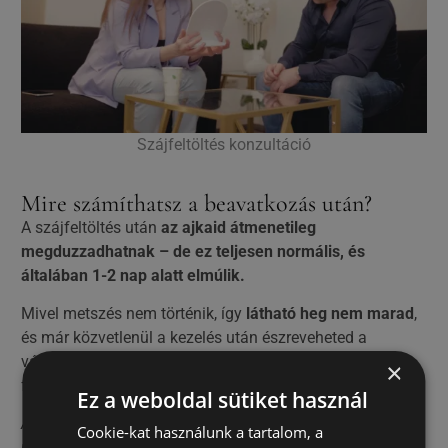
Szájfeltöltés konzultáció
Mire számíthatsz a beavatkozás után?
A szájfeltöltés után
az ajkaid átmenetileg
megduzzadhatnak – de ez teljesen normális, és
általában 1-2 nap alatt elmúlik.
Mivel metszés nem történik, így
látható heg nem marad
,
és már közvetlenül a kezelés után észreveheted a
változást: ajkaid azonnal teltebbé válnak, a végleges
×
forma pedig a duzzanat leapadásával alakul ki.
Ez a weboldal sütiket használ
A felszívódó anyag hatása általában 6–12 hónapig tart,
Cookie-kat használunk a tartalom, a
utána a kezelés megismételhető, az implantátum pedig