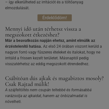
– így elkerülheted az irritációt és a töltőanyag
elmozdulását.
Érdeklődöm!
Mennyi idő után térhetsz vissza a
megszokott étkezéshez?
Már a beavatkozás napján ehetsz, amint elmúlik az
érzéstelenítő hatása.
Az első 24 órában viszont kerüld a
nagyon forró vagy fűszeres ételeket és italokat, hogy ne
irritáld a frissen kezelt területet. Másnaptól pedig
visszatérhetsz az eddig megszokott étrendedhez.
Csábítóan dús ajkak és magabiztos mosoly?
Csak Rajtad múlik!
A szájfeltöltés nem csupán teltebbé és formásabbá
varázsolja az ajkaidat, hanem az önbizalmadat is
növelheti.