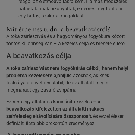
reagál az életmódváltásra sem. Ha más módszerek
hatástalannak bizonyultak, érdemes megfontolni
egy tartós, szakmai megoldást.
Mit érdemes tudni a beavatkozásról?
A toka zsírleszívás és a hagyományos fogyókúra között
fontos különbség van – a kezelés célja és menete eltérő.
A beavatkozás célja
A toka zsírleszívást nem fogyókúrás célból, hanem helyi
probléma kezelésére ajánljuk
, azoknak, akiknek
testsúlya alapvetően stabil, de az áll alatt mégis
megmaradt egy zavaró zsírpárna.
Ez nem egy általános karcsúsító kezelés –
a
beavatkozás kifejezetten az áll alatti makacs
zsírfelesleg eltávolítására összpontosít
, és ezzel élesen
definiált, fiatalabb arckontúrt eredményez.