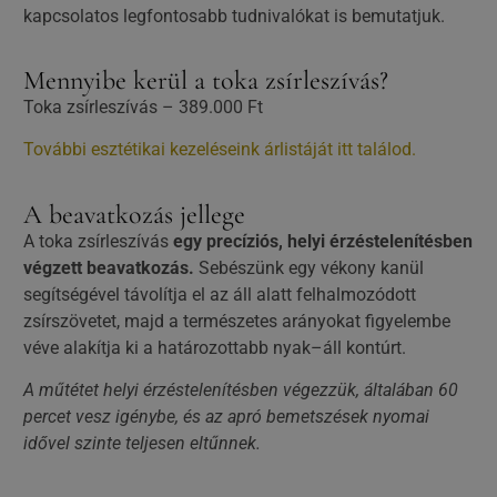
kapcsolatos legfontosabb tudnivalókat is bemutatjuk.
Mennyibe kerül a toka zsírleszívás?
Toka zsírleszívás – 389.000 Ft
További esztétikai kezeléseink árlistáját itt találod.
A beavatkozás jellege
A toka zsírleszívás
egy precíziós, helyi érzéstelenítésben
végzett beavatkozás.
Sebészünk egy vékony kanül
segítségével távolítja el az áll alatt felhalmozódott
zsírszövetet, majd a természetes arányokat figyelembe
véve alakítja ki a határozottabb nyak–áll kontúrt.
A műtétet helyi érzéstelenítésben végezzük, általában 60
percet vesz igénybe, és az apró bemetszések nyomai
idővel szinte teljesen eltűnnek.