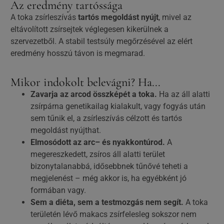
Az eredmény tartóssága
A toka zsírleszívás
tartós megoldást nyújt
, mivel az
eltávolított zsírsejtek véglegesen kikerülnek a
szervezetből. A stabil testsúly megőrzésével az elért
eredmény hosszú távon is megmarad.
Mikor indokolt belevágni? Ha...
Zavarja az arcod összképét a toka.
Ha az áll alatti
zsírpárna genetikailag kialakult, vagy fogyás után
sem tűnik el, a zsírleszívás célzott és tartós
megoldást nyújthat.
Elmosódott az arc– és nyakkontúrod.
A
megereszkedett, zsíros áll alatti terület
bizonytalanabbá, idősebbnek tűnővé teheti a
megjelenést – még akkor is, ha egyébként jó
formában vagy.
Sem a diéta, sem a testmozgás nem segít.
A toka
területén lévő makacs zsírfelesleg sokszor nem