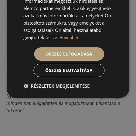
információkat megosztjuk hirdetési és
át.
elemző partnereinkkel is, akik egyesíthetik
azokat más információkkal, amelyeket Ön
Határozott arckontúr és magabiztos
biztosított számukra, vagy amelyeket a
mindennapok? Csak rajtad múlik!
szolgáltatásaik Ön általi használatából
A toka zsírleszívás az egyik legbiztosabb módja annak,
gyűjtöttek össze.
Bővebben
hogy tartósan és látványosan fiatalíts az arcodon.
Nem
csupán a külső megjelenésed változik meg pozitívan, de
ÖSSZES ELFOGADÁSA
a mindennapi önbizalmad is jelentősen növekedhet.
Ne érd be az átmeneti praktikák bizonytalan
ÖSSZES ELUTASÍTÁSA
eredményeivel
– a toka zsírleszívás tartós és biztos
változást hoz az életedbe.
RÉSZLETEK MEGJELENÍTÉSE
Nyerd vissza arcod fiatalos, határozott kontúrjait, hogy
minden nap elégedetten és magabiztosan pillantass a
tükörbe!