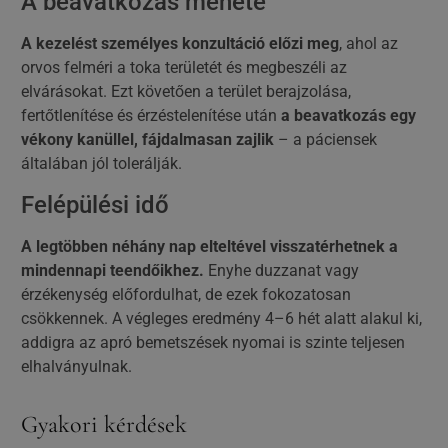
A beavatkozás menete
A kezelést személyes konzultáció előzi meg
, ahol az
orvos felméri a toka területét és megbeszéli az
elvárásokat. Ezt követően a terület berajzolása,
fertőtlenítése és érzéstelenítése után
a beavatkozás egy
vékony kanüllel, fájdalmasan zajlik
– a páciensek
általában jól tolerálják.
Felépülési idő
A legtöbben néhány nap elteltével visszatérhetnek a
mindennapi teendőikhez.
Enyhe duzzanat vagy
érzékenység előfordulhat, de ezek fokozatosan
csökkennek. A végleges eredmény 4–6 hét alatt alakul ki,
addigra az apró bemetszések nyomai is szinte teljesen
elhalványulnak.
Gyakori kérdések