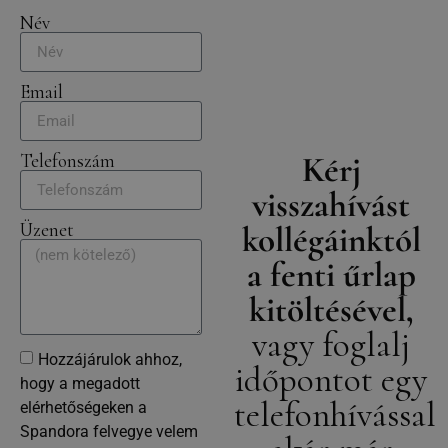
Név
Email
Kérj
Telefonszám
visszahívást
Üzenet
kollégáinktól
a fenti űrlap
kitöltésével,
vagy foglalj
Hozzájárulok ahhoz,
időpontot egy
hogy a megadott
telefonhívással
elérhetőségeken a
Spandora felvegye velem