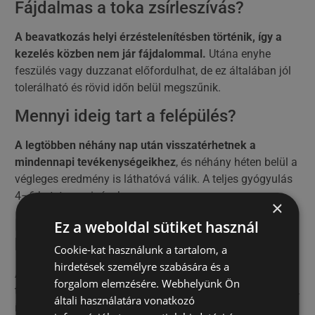
Fájdalmas a toka zsírleszívás?
A beavatkozás helyi érzéstelenítésben történik, így a
kezelés közben nem jár fájdalommal.
Utána enyhe
feszülés vagy duzzanat előfordulhat, de ez általában jól
tolerálható és rövid időn belül megszűnik.
Mennyi ideig tart a felépülés?
A legtöbben néhány nap után visszatérhetnek a
mindennapi tevékenységeikhez
, és néhány héten belül a
végleges eredmény is láthatóvá válik. A teljes gyógyulás
4–6 hetet vesz igénybe.
×
Maradnak látható hegek a
Ez a weboldal sütiket használ
beavatkozás után?
Cookie-kat használunk a tartalom, a
hirdetések személyre szabására és a
A zsírleszívás nagyon apró bemetszéseken keresztül
forgalom elemzésére. Webhelyünk Ön
történik.
A finom nyomok idővel szinte teljesen eltűnnek
,
általi használatára vonatkozó
így mások nem veszik észre, hogy beavatkozáson estél