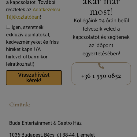
akár már
a kapcsolatot. További
most!
részletek az
Adatkezelési
Tájékoztatóban
!
Kollégáink 24 órán belül
felveszik veled a
Igen, szeretnék
exkluzív ajánlatokat,
kapcsolatot és segítenek
kedvezményeket és friss
az időpont
híreket kapni! (A
egyeztetésében!
hírlevélről bármikor
leiratkozhat!)
+36 1 550 0852
Visszahívást
kérek!
Címünk:
Buda Entertainment & Gastro Ház
1036 Budapest, Bécsi út 38-44, I. emelet