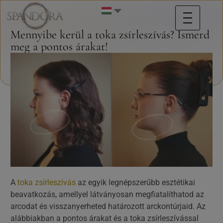
Mennyibe kerül a toka zsírleszívás? Ismerd
meg a pontos árakat!
A
toka zsírleszívás
az egyik legnépszerűbb esztétikai
beavatkozás, amellyel látványosan megfiatalíthatod az
arcodat és visszanyerheted határozott arckontúrjaid. Az
alábbiakban a pontos árakat és a toka zsírleszívással