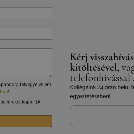
Kérj visszahívás
kitöltésével,
vag
telefonhívással
Spandora felvegye velem
Kollégáink 24 órán belül f
óban
!
egyeztetésében!
ss híreket kapni! (A