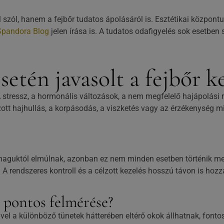
szól, hanem a fejbőr tudatos ápolásáról is. Esztétikai központu
pandora Blog
jelen írása is. A tudatos odafigyelés sok esetben
etén javasolt a fejbőr ke
 stressz, a hormonális változások, a nem megfelelő hajápolási 
ott hajhullás, a korpásodás, a viszketés vagy az érzékenység mi
aguktól elmúlnak, azonban ez nem minden esetben történik meg.
A rendszeres kontroll és a célzott kezelés hosszú távon is ho
k pontos felmérése?
vel a különböző tünetek hátterében eltérő okok állhatnak, fontos