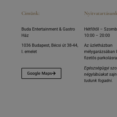
Címünk:
Nyitvatartásunk
Buda Entertainment & Gastro
Hétfőtől – Szomb
Ház
10:00 – 20:00
1036 Budapest, Bécsi út 38-44,
Az üzletházban
I. emelet
mélygarázsában l
fizetős parkolásra
Egészségügyi szol
Google Maps
négylábúakat saj
tudunk fogadni.