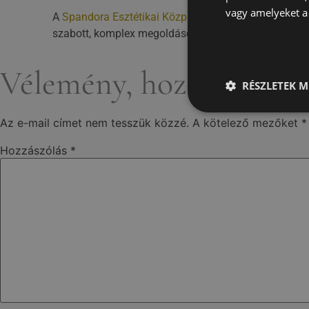
vagy amelyeket a 
A
Spandora Esztétikai Központ
ban
a haj és a fejbőr
szabott, komplex megoldásokkal érhesd el szépségápo
Vélemény, hozzászólás?
RÉSZLETEK M
Az e-mail címet nem tesszük közzé.
A kötelező mezőket
*
Hozzászólás
*