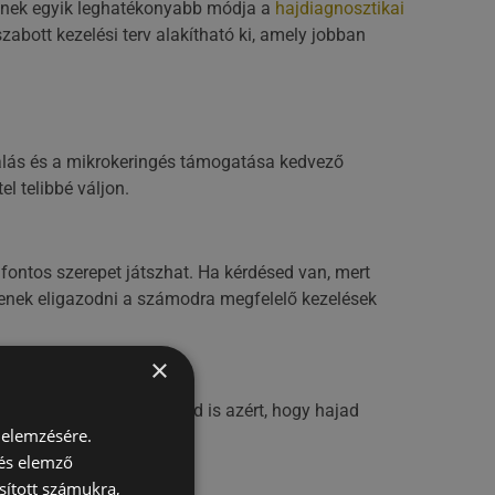
 Ennek egyik leghatékonyabb módja a
hajdiagnosztikai
zabott kezelési terv alakítható ki, amely jobban
ratálás és a mikrokeringés támogatása kedvező
l telibbé váljon.
ontos szerepet játszhat. Ha kérdésed van, mert
ítenek eligazodni a számodra megfelelő kezelések
×
l sokat lehetsz te magad is azért, hogy hajad
 elemzésére.
 és elemző
sított számukra,