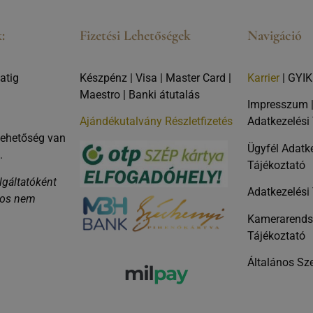
:
Fizetési Lehetőségek
Navigáció
atig
Készpénz | Visa | Master Card |
Karrier
|
GYIK
Maestro | Banki átutalás
Impresszum
Ajándékutalvány
Részletfizetés
Adatkezelési
ehetőség van
Ügyfél Adatk
.
Tájékoztat
gáltatóként
Adatkezelési
nos nem
Kamerarendsz
Tájékoztató
Általános Sze