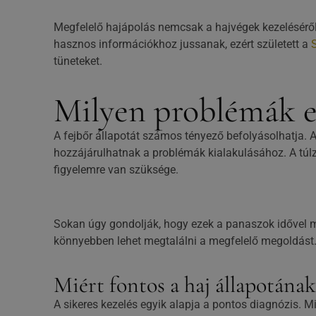
Megfelelő hajápolás nemcsak a hajvégek kezeléséről 
hasznos információkhoz jussanak, ezért született a
S
tüneteket.
Milyen problémák es
A fejbőr állapotát számos tényező befolyásolhatja. A
hozzájárulhatnak a problémák kialakulásához. A túlz
figyelemre van szüksége.
Sokan úgy gondolják, hogy ezek a panaszok idővel m
könnyebben lehet megtalálni a megfelelő megoldást. 
Miért fontos a haj állapotána
A sikeres kezelés egyik alapja a pontos diagnózis. Mi