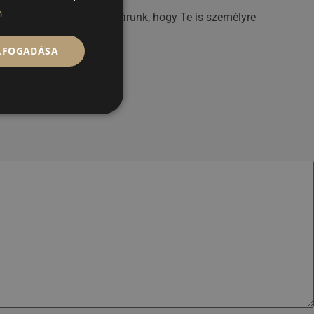
n
 esztétikai kezeléssel várunk, hogy Te is személyre
leghosszabb ideig.
ELFOGADÁSA