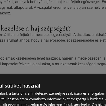
tényezőket, amelyek befolyásolják a haj és a fejbőr egészségét.
jhagymák állapotáról. A vizsgálat eredményei alapján személyre s
mákhoz.
kezelése a haj szépségét?
yreállítani a fejbőr természetes egyensúlyát. A tisztítás, a hid
ájárulhat ahhoz, hogy a haj erősebbé, egészségesebbé és élette
roblémák kezelésében lehet hasznos, hanem a megelőzésben is f
fel kapcsolatfelvételi oldalunkat, a munkatársak készséggel seg
l sütiket használ
dése. A fejbőr megfelelő ápolásával és a szakértői támogatássa
lunk a tartalom, a hirdetések személyre szabására és a forgalom
észetes szépségét.
tali használatára vonatkozó információkat megosztjuk hirdetési
, akik egyesíthetik azokat más információkkal, amelyeket Ön bizto