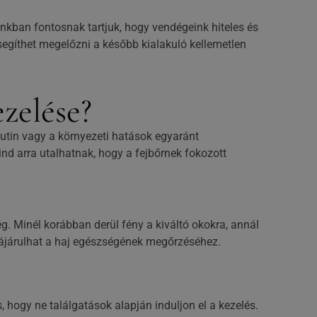
nkban fontosnak tartjuk, hogy vendégeink hiteles és
 segíthet megelőzni a később kialakuló kellemetlen
zelése?
rutin vagy a környezeti hatások egyaránt
nd arra utalhatnak, hogy a fejbőrnek fokozott
 Minél korábban derül fény a kiváltó okokra, annál
zzájárulhat a haj egészségének megőrzéséhez.
, hogy ne találgatások alapján induljon el a kezelés.