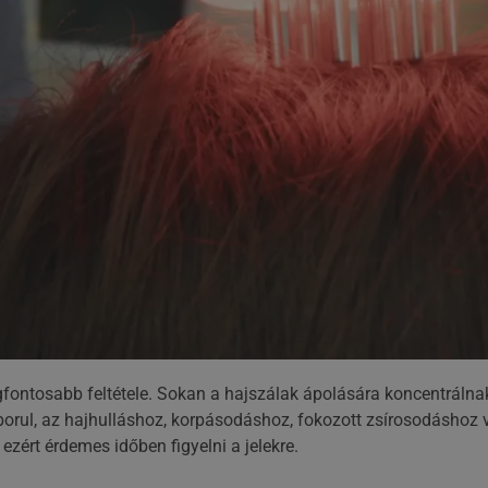
gfontosabb feltétele. Sokan a hajszálak ápolására koncentrálnak
orul, az hajhulláshoz, korpásodáshoz, fokozott zsírosodáshoz
ezért érdemes időben figyelni a jelekre.