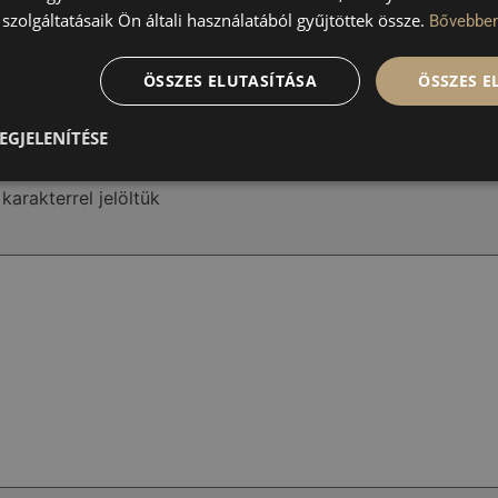
szolgáltatásaik Ön általi használatából gyűjtöttek össze.
Bővebbe
 egészségének támogatása mellett számos korszerű kozmetikai és
lási céljaidat, megőrizhesd tested fiatalos üdeségét a lehető 
ÖSSZES ELUTASÍTÁSA
ÖSSZES 
EGJELENÍTÉSE
karakterrel jelöltük