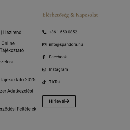
Elérhetőség & Kapcsolat
|
Házirend
+36 1 550 0852
|
Online
info@spandora.hu
 Tájékoztató
Facebook
ezelési
ó
Instagram
 Tájékoztató 2025
TikTok
er Adatkezelési
Hírlevél
rződési Feltételek