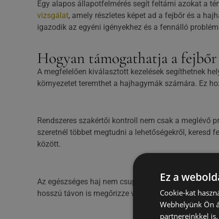
Egy alapos állapotfelmérés segít feltárni azokat a 
vizsgálat
, amely részletes képet ad a fejbőr és a ha
igazodik az egyéni igényekhez és a fennálló problé
Hogyan támogathatja a fejbőr 
A megfelelően kiválasztott kezelések segíthetnek hel
környezetet teremthet a hajhagymák számára. Ez hozz
Rendszeres szakértői kontroll nem csak a meglévő p
szeretnél többet megtudni a lehetőségekről, keresd 
között.
Ez a webolda
Az egészséges haj nem csupán genetikai adottság kér
Cookie-kat haszná
hosszú távon is megőrizze vitalitását, erejét és term
Webhelyünk Ön ál
partnereinkkel is