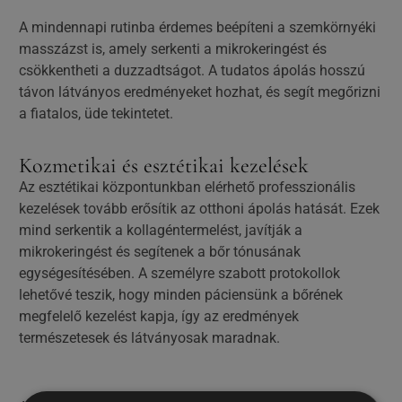
A mindennapi rutinba érdemes beépíteni a szemkörnyéki
masszázst is, amely serkenti a mikrokeringést és
csökkentheti a duzzadtságot. A tudatos ápolás hosszú
távon látványos eredményeket hozhat, és segít megőrizni
a fiatalos, üde tekintetet.
Kozmetikai és esztétikai kezelések
Az esztétikai központunkban elérhető professzionális
kezelések tovább erősítik az otthoni ápolás hatását. Ezek
mind serkentik a kollagéntermelést, javítják a
mikrokeringést és segítenek a bőr tónusának
egységesítésében. A személyre szabott protokollok
lehetővé teszik, hogy minden páciensünk a bőrének
megfelelő kezelést kapja, így az eredmények
természetesek és látványosak maradnak.