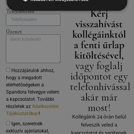
Kérj
Telefonszám
visszahívást
Üzenet
kollégáinktól
a fenti űrlap
kitöltésével,
vagy foglalj
Hozzájárulok ahhoz,
időpontot egy
hogy a megadott
telefonhívással
elérhetőségeken a
Spandora felvegye velem
akár már
a kapcsolatot. További
most!
részletek az
Adatkezelési
Tájékoztatóban
!
Kollégáink 24 órán belül
felveszik veled a
Igen, szeretnék
exkluzív ajánlatokat,
kapcsolatot és segítenek