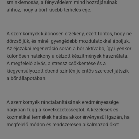
sminklemosás, a fényvédelem mind hozzájárulnak
ahhoz, hogy a bőrt kisebb terhelés érje.
A szemkörnyék különösen érzékeny, ezért fontos, hogy ne
dörzsöljük, és minél gyengédebb mozdulatokkal ápoljuk.
Az éjszakai regeneráció során a bőr aktívabb, így ilyenkor
különösen hatékony a célzott készítmények használata.
A megfelelő alvás, a stressz csökkentése és a
kiegyensúlyozott étrend szintén jelentős szerepet játszik
a bőr állapotában.
A szemkörnyék ránctalanításának eredményessége
nagyban függ a következetességtől. A kezelések és
kozmetikai termékek hatása akkor érvényesül igazán, ha
megfelelő módon és rendszeresen alkalmazod őket.