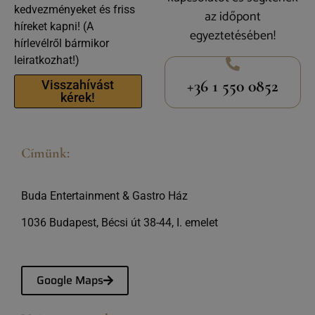
kedvezményeket és friss
az időpont
híreket kapni! (A
egyeztetésében!
hírlevélről bármikor
leiratkozhat!)
+36 1 550 0852
Visszahívást
kérek!
Címünk:
Buda Entertainment & Gastro Ház
1036 Budapest, Bécsi út 38-44, I. emelet
Google Maps