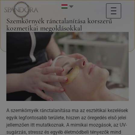
Szemkörnyék ránctalanítása korszerű
kozmetikai megoldásokkal
A szemkörnyék ránctalanítása ma az esztétikai kezelések
egyik legfontosabb területe, hiszen az öregedés első jelei
jellemzően itt mutatkoznak. A mimikai mozgások, az UV-
sugárzás, stressz és egyéb életmódbeli tényezők mind