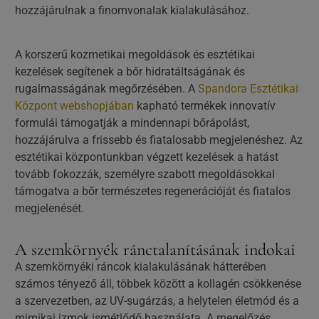
hozzájárulnak a finomvonalak kialakulásához.
A korszerű kozmetikai megoldások és esztétikai
kezelések segítenek a bőr hidratáltságának és
rugalmasságának megőrzésében. A
Spandora Esztétikai
Központ webshopjában
kapható termékek innovatív
formulái támogatják a mindennapi bőrápolást,
hozzájárulva a frissebb és fiatalosabb megjelenéshez. Az
esztétikai központunkban végzett kezelések a hatást
tovább fokozzák, személyre szabott megoldásokkal
támogatva a bőr természetes regenerációját és fiatalos
megjelenését.
A szemkörnyék ránctalanításának indokai
A szemkörnyéki ráncok kialakulásának hátterében
számos tényező áll, többek között a kollagén csökkenése
a szervezetben, az UV-sugárzás, a helytelen életmód és a
mimikai izmok ismétlődő használata. A megelőzés