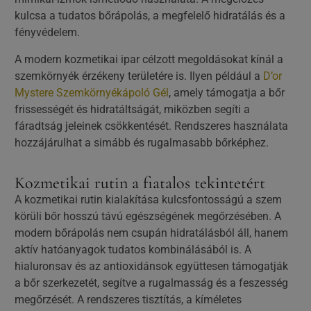
kulcsa a tudatos bőrápolás, a megfelelő hidratálás és a
fényvédelem.
A modern kozmetikai ipar célzott megoldásokat kínál a
szemkörnyék érzékeny területére is. Ilyen például a
D’or
Mystere Szemkörnyékápoló Gél
, amely támogatja a bőr
frissességét és hidratáltságát, miközben segíti a
fáradtság jeleinek csökkentését. Rendszeres használata
hozzájárulhat a simább és rugalmasabb bőrképhez.
Kozmetikai rutin a fiatalos tekintetért
A kozmetikai rutin kialakítása kulcsfontosságú a szem
körüli bőr hosszú távú egészségének megőrzésében. A
modern bőrápolás nem csupán hidratálásból áll, hanem
aktív hatóanyagok tudatos kombinálásából is. A
hialuronsav és az antioxidánsok együttesen támogatják
a bőr szerkezetét, segítve a rugalmasság és a feszesség
megőrzését. A rendszeres tisztítás, a kíméletes