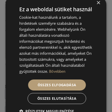
×
Az esztétikai kezelések és a minőségi kozmetikumok
együttese biztosítja, hogy a szemkörnyék bőre frissebb és
Ez a weboldal sütiket használ
simább legyen, miközben a ráncok láthatósága csökken.
Cookie-kat használunk a tartalom, a
A cél természetesen az üde megjelenés megőrzése,
hirdetések személyre szabására és a
amelyhez a modern bőrápolási technológiák és hatékony
forgalom elemzésére. Webhelyünk Ön
támogatást nyújtanak a mindennapi bőrápolás
általi használatára vonatkozó
kiegészítéseként.
információkat megosztjuk hirdetési és
elemző partnereinkkel is, akik egyesíthetik
Spandora Esztétikai Központunk
termékei és
azokat más információkkal, amelyeket Ön
szolgáltatásai segítenek a fiatalos, üde megjelenés
biztosított számukra, vagy amelyeket a
fenntartásában.
szolgáltatásaik Ön általi használatából
gyűjtöttek össze.
Bővebben
ÖSSZES ELFOGADÁSA
Név
ÖSSZES ELUTASÍTÁSA
Email
RÉSZLETEK MEGJELENÍTÉSE