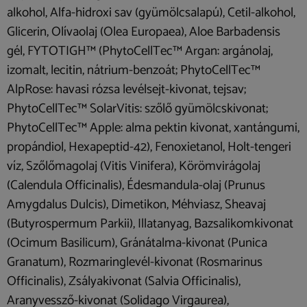
alkohol, Alfa-hidroxi sav (gyümölcsalapú), Cetil-alkohol,
Glicerin, Olívaolaj (Olea Europaea), Aloe Barbadensis
gél, FYTOTIGH™ (PhytoCellTec™ Argan: argánolaj,
izomalt, lecitin, nátrium-benzoát; PhytoCellTec™
AlpRose: havasi rózsa levélsejt-kivonat, tejsav;
PhytoCellTec™ SolarVitis: szőlő gyümölcskivonat;
PhytoCellTec™ Apple: alma pektin kivonat, xantángumi,
propándiol, Hexapeptid-42), Fenoxietanol, Holt-tengeri
víz, Szőlőmagolaj (Vitis Vinifera), Körömvirágolaj
(Calendula Officinalis), Édesmandula-olaj (Prunus
Amygdalus Dulcis), Dimetikon, Méhviasz, Sheavaj
(Butyrospermum Parkii), Illatanyag, Bazsalikomkivonat
(Ocimum Basilicum), Gránátalma-kivonat (Punica
Granatum), Rozmaringlevél-kivonat (Rosmarinus
Officinalis), Zsályakivonat (Salvia Officinalis),
Aranyvessző-kivonat (Solidago Virgaurea),