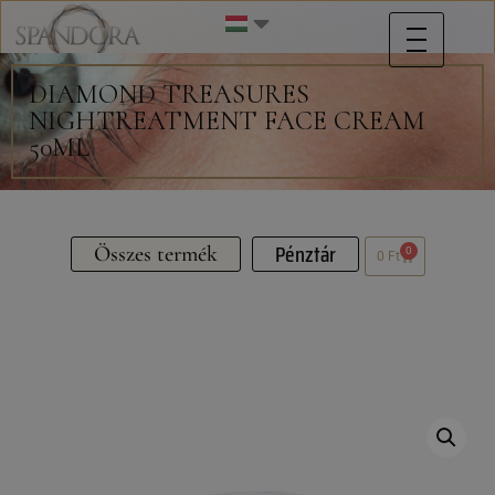
DIAMOND TREASURES
NIGHTREATMENT FACE CREAM
50ML
Pénztár
Összes termék
0
0
Ft