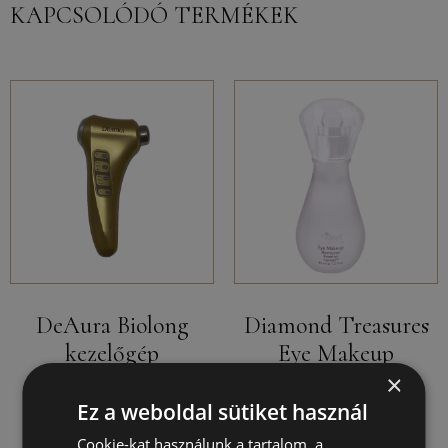
KAPCSOLÓDÓ TERMÉKEK
DeAura Biolong
Diamond Treasures
kezelőgép
Eye Makeup
Remover 40ml
×
Ez a weboldal sütiket használ
150000
Ft
33600
Ft
–
42000
Ft
Cookie-kat használunk a tartalom, a