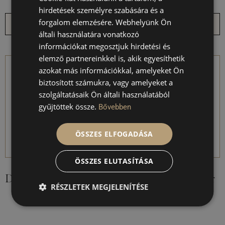
hirdetések személyre szabására és a
Kosárba teszem
Opciók választása
forgalom elemzésére. Webhelyünk Ön
általi használatára vonatkozó
információkat megosztjuk hirdetési és
elemző partnereinkkel is, akik egyesíthetik
azokat más információkkal, amelyeket Ön
biztosított számukra, vagy amelyeket a
szolgáltatásaik Ön általi használatából
gyűjtöttek össze.
Bővebben
ÖSSZES ELFOGADÁSA
ÖSSZES ELUTASÍTÁSA
D’or Mystere Éjszakai
Spandora Testradír
RÉSZLETEK MEGJELENÍTÉSE
Arckrém 50ml