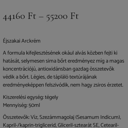
44160
Ft
–
55200
Ft
Éjszakai Arckrém
A formula kifejlesztésének okául alvás közben fejti ki
hatását, selymesen sima bőrt eredményez míg a magas
koncentrációjú, antioxidánsban gazdag összetevők
védik a bőrt. Légies, de tápláló textúrájának
eredményeképpen felszivódik, nem hagy zsiros érzetet.
Kiszerelési egység: tégely
Mennyiség: 50ml
Összetevők: Víz, Szezámmagolaj (Sesamum Indicum),
Kapril-/kaprin-triglicerid, Gliceril-sztearát SE, Cetearil-