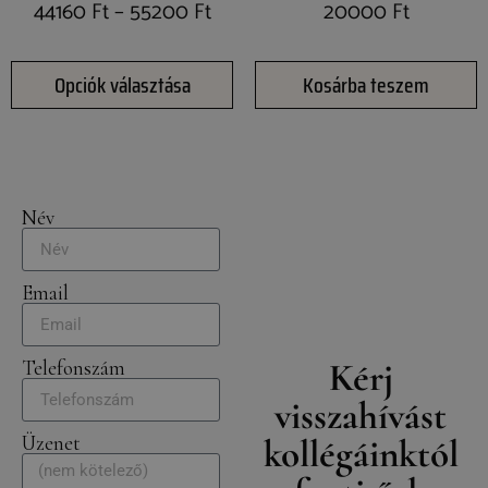
44160
Ft
–
55200
Ft
20000
Ft
Opciók választása
Kosárba teszem
Név
Email
Kérj
Telefonszám
visszahívást
Üzenet
kollégáinktól