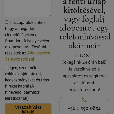
a fenti űrlap
kitöltésével,
vagy foglalj
Hozzájárulok ahhoz,
időpontot egy
hogy a megadott
telefonhívással
elérhetőségeken a
Spandora felvegye velem
akár már
a kapcsolatot. További
most!
részletek az
Adatkezelési
Tájékoztatóban
!
Kollégáink 24 órán belül
felveszik veled a
Igen, szeretnék
exkluzív ajánlatokat,
kapcsolatot és segítenek
kedvezményeket és friss
az időpont
híreket kapni! (A
egyeztetésében!
hírlevélről bármikor
leiratkozhat!)
+36 1 550 0852
Visszahívást
kérek!